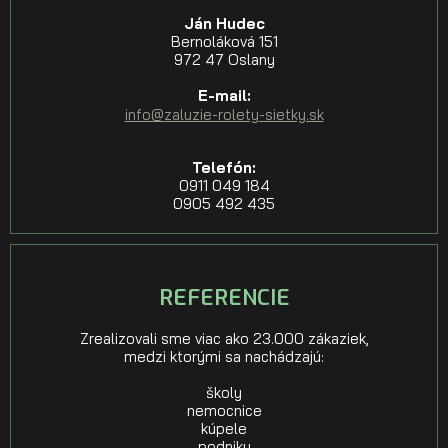
Ján Hudec
Bernoláková 151
972 47 Oslany
E-mail:
info@zaluzie-rolety-sietky.sk
Telefón:
0911 049 184
0905 492 435
REFERENCIE
Zrealizovali sme viac ako 23.000 zákaziek,
medzi ktorými sa nachádzajú:
školy
nemocnice
kúpele
podniky