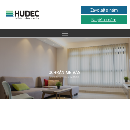
Zavolajte nám
Napíšte nám
OCHRÁNIME VÁS
pred slnkom aj neželanými pohľadmi