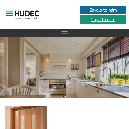
Zavolajte nám
Napíšte nám
OCHRÁNIME VÁS
pred slnkom aj neželanými pohľadmi