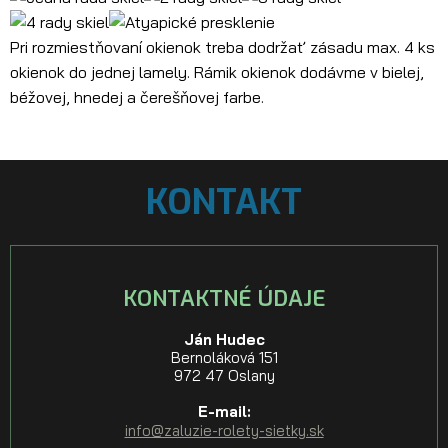
Pri rozmiestňovaní okienok treba dodržať zásadu max. 4 ks
okienok do jednej lamely. Rámik okienok dodávme v bielej,
béžovej, hnedej a čerešňovej farbe.
KONTAKT
KONTAKTNÉ ÚDAJE
Ján Hudec
Bernoláková 151
972 47 Oslany
E-mail:
info@zaluzie-rolety-sietky.sk