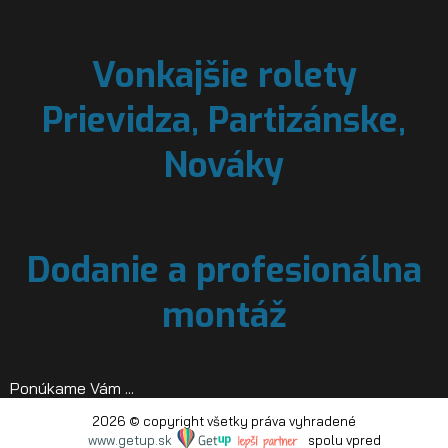
Vonkajšie rolety
Prievidza, Partizánske,
Nováky
Dodanie a profesionálna
montáž
Ponúkame Vám ...
2026 © copyright všetky práva vyhradené
www.getup.sk
spolu vpred